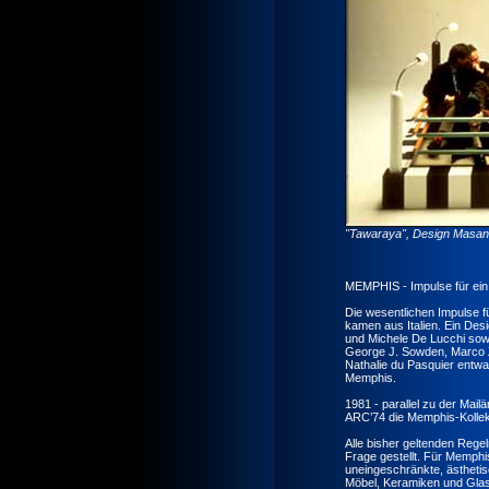
"Tawaraya", Design Masan
MEMPHIS - Impulse für ein
Die wesentlichen Impulse f
kamen aus Italien. Ein Des
und Michele De Lucchi sowi
George J. Sowden, Marco Z
Nathalie du Pasquier entwa
Memphis.
1981 - parallel zu der Mai
ARC’74 die Memphis-Kollekt
Alle bisher geltenden Rege
Frage gestellt. Für Memphis
uneingeschränkte, ästheti
Möbel, Keramiken und Glaso